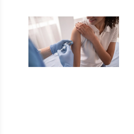
Sin categoría
Gestión de la cadena de frío
para productos médicos
Buenas de nuevo y bienvenido al blog de
Coreco Medicallab. Hoy tratamos la
gestión de…