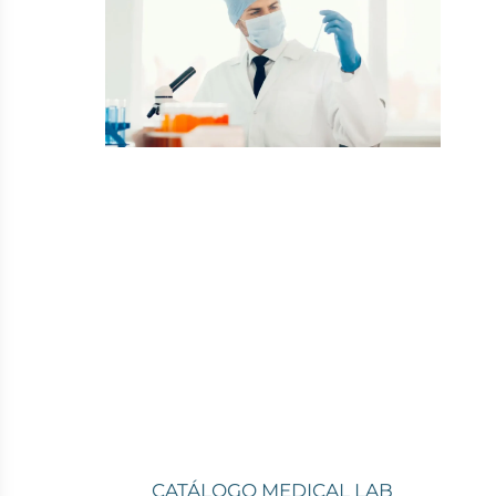
Sin categoría
Frigoríficos farmacéuticos
para evitar perder
medicamentos
Bienvenidos a una nueva entrada del blog.
Hoy queremos fijarnos en lo importantes
que resultan…
CATÁLOGO MEDICAL LAB