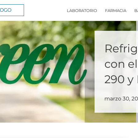
LOGO
LABORATORIO
FARMACIA
B
Refri
con e
290 y
marzo 30, 20