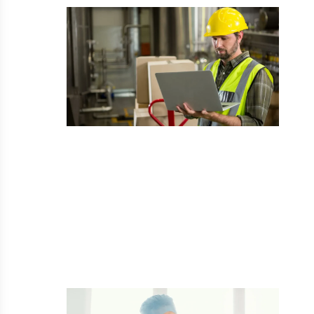
Sin categoría
Importancia del mapeo de la
temperatura en el sector
farmacéutico
Hola de nuevo y bienvenidos a este artículo
de Coreco Medical Lab. En esta ocasión…