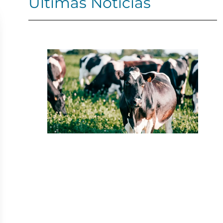
Últimas Noticias
Sin categoría
Refrigeradores para vacunas
veterinarias
Muy buenas, bienvenido de nuevo al blog
de Coreco Medical Lab. En esta ocasión
tratamos…